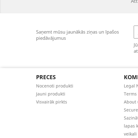
Att
Saņemt mūsu jaunākās ziņas un īpašos
piedāvājumus
Jū
a
PRECES
KOM
Nocenoti produkti
Legal 
Jauni produkti
Terms 
Visvairāk pirkts
About 
Secur
Sazinā
lapas 
veikali