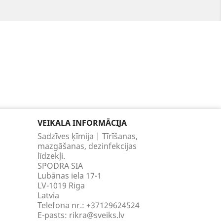
VEIKALA INFORMĀCIJA
Sadzīves ķīmija | Tīrīšanas,
mazgāšanas, dezinfekcijas
līdzekļi.
SPODRA SIA
Lubānas iela 17-1
LV-1019 Riga
Latvia
Telefona nr.:
+37129624524
E-pasts:
rikra@sveiks.lv