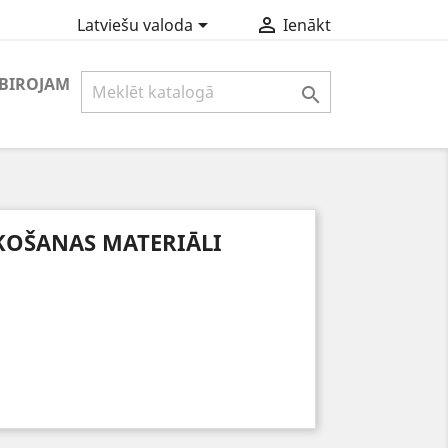


Latviešu valoda
Ienākt
BIROJAM

AKOŠANAS MATERIĀLI