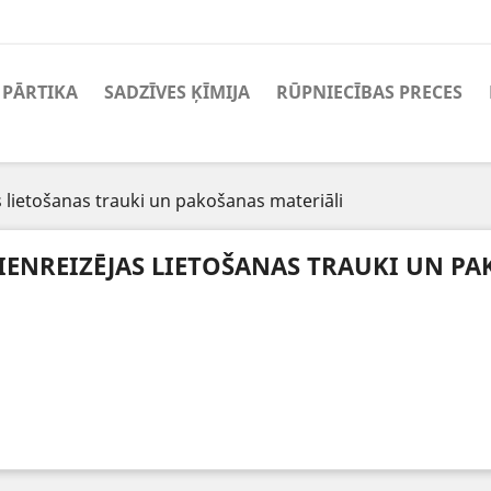
PĀRTIKA
SADZĪVES ĶĪMIJA
RŪPNIECĪBAS PRECES
s lietošanas trauki un pakošanas materiāli
IENREIZĒJAS LIETOŠANAS TRAUKI UN P