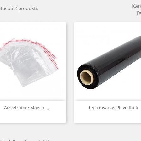
Kār
ttēloti 2 produkti.
p
Īss ieskats
Īss ieskats


Aizvelkamie Maisiņi...
Iepakošanas Plēve Rullī
Melna
Caurspīd