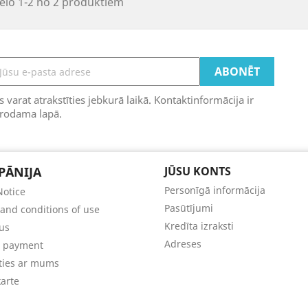
ēlo 1-2 no 2 produktiem
s varat atrakstīties jebkurā laikā. Kontaktinformācija ir
trodama lapā.
PĀNIJA
JŪSU KONTS
Personīgā informācija
Notice
Pasūtījumi
and conditions of use
Kredīta izraksti
us
Adreses
e payment
ties ar mums
karte