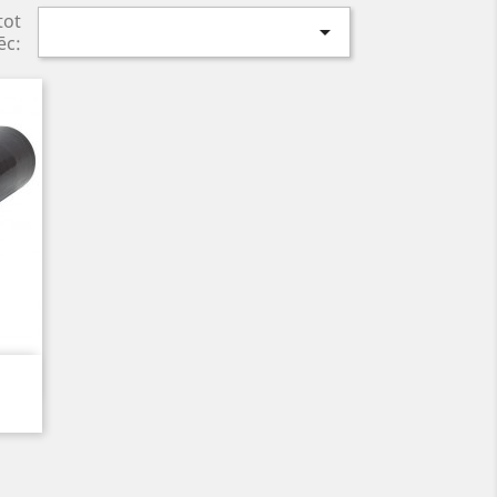
tot

ēc:
īgs