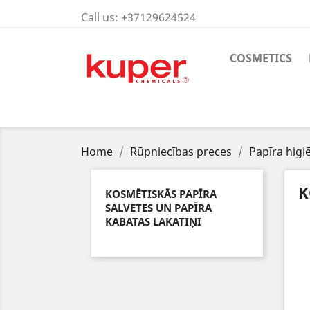
Call us:
+37129624524
COSMETICS
Home
Rūpniecības preces
Papīra higi
K
KOSMĒTISKĀS PAPĪRA
SALVETES UN PAPĪRA
KABATAS LAKATIŅI