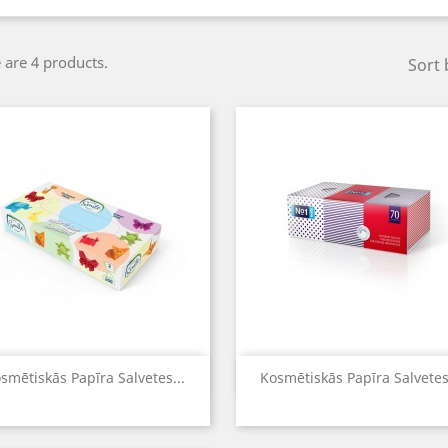
 are 4 products.
Sort 
Quick view
Quick view


smētiskās Papīra Salvetes...
Kosmētiskās Papīra Salvetes.