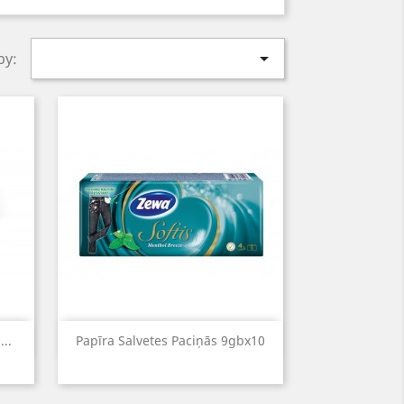

by:
Quick view

..
Papīra Salvetes Paciņās 9gbx10