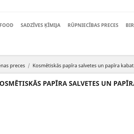
FOOD
SADZĪVES ĶĪMIJA
RŪPNIECĪBAS PRECES
BIR
ēnas preces
Kosmētiskās papīra salvetes un papīra kabata
OSMĒTISKĀS PAPĪRA SALVETES UN PAPĪR