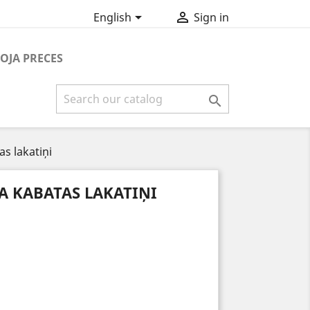


English
Sign in
OJA PRECES

s lakatiņi
A KABATAS LAKATIŅI