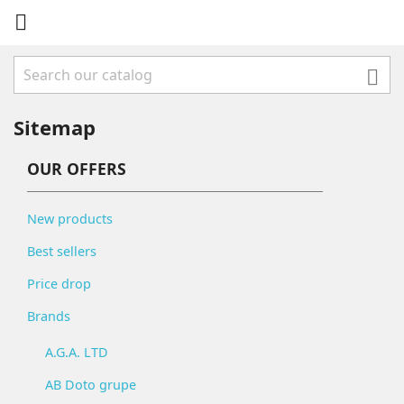


Sitemap
OUR OFFERS
New products
Best sellers
Price drop
Brands
A.G.A. LTD
AB Doto grupe